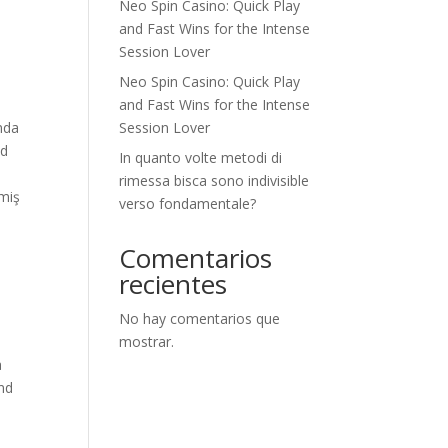
Neo Spin Casino: Quick Play
and Fast Wins for the Intense
Session Lover
Neo Spin Casino: Quick Play
and Fast Wins for the Intense
nda
Session Lover
yd
In quanto volte metodi di
rimessa bisca sono indivisible
lmiş
verso fondamentale?
Comentarios
recientes
No hay comentarios que
mostrar.
a
and