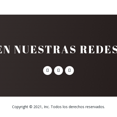
EN NUESTRAS REDE
Copyright © 2021, Inc. Todos los derechos reservados.