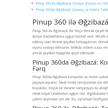
Pinup 360 ilə Əğzibazá: Koruya Qorusu və Təhl
Pinup 360da Əğzibazá: Qazanç və İmtina Tətbi
Pinup 360 ilə Əğzibaz
Pinup 360 ilə Əğzibazá: Bir Neçə Əmralı Qeyd! M
dünya standartlarına uyğun hizmet verir. Ətraflı
edilmiş olan Əmralı qeydləri təfəqqülocun. Əmralı 
oyunu saxlaya bilməsini, birlikdə onların icazə ve
əmralı qeydləri haqqında qeyd edilmişdir.
Pinup 360da Əğzibazá: Ko
Fərq
Pinup 360da Əğzibazá kompüter və mobil cədvəll
yaşayacaqsanız, fakat mobil versiyasında sizi da
boyukdur, böyük bir ekranın variyasiyası ilə əlciqd
rahat həyat tələbləriləri uyğun olur. Əgzibazada
çəkimi düymələri yer alır. Bu, oynanışın keyfiyyətin