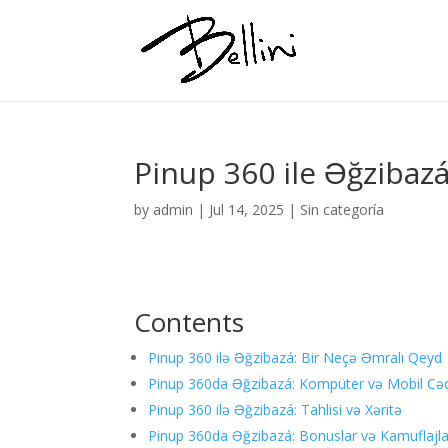
Pinup 360 ile Əğzibaz
by
admin
|
Jul 14, 2025
|
Sin categoría
Contents
Pinup 360 ilə Əğzibazá: Bir Neçə Əmralı Qeyd
Pinup 360da Əğzibazá: Kompüter və Mobil Cəd
Pinup 360 ilə Əğzibazá: Tahlisi və Xəritə
Pinup 360da Əğzibazá: Bonuslar və Kamuflajla