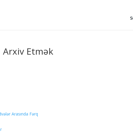
S
á Arxiv Etmək
vələr Arasında Fərq
r