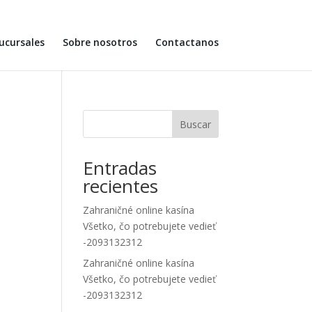
ucursales
Sobre nosotros
Contactanos
Buscar
Entradas
recientes
Zahraničné online kasína
Všetko, čo potrebujete vedieť
-2093132312
Zahraničné online kasína
Všetko, čo potrebujete vedieť
-2093132312