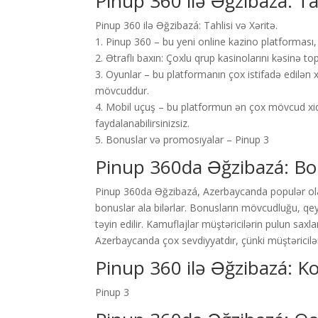
Pinup 360 ilə Əğzibazá: Tah
Pinup 360 ilə Əğzibazá: Tahlisi və Xəritə.
1. Pinup 360 – bu yeni online kazino platforması
2. Ətraflı baxın: Çoxlu qrup kasinolarını kəsinə to
3. Oyunlar – bu platformanın çox istifadə edilən 
mövcuddur.
4. Mobil uçuş – bu platformun ən çox mövcud xidm
faydalanabilirsinizsiz.
5. Bonuslar və promosıyalar – Pinup 3
Pinup 360da Əğzibazá: Bon
Pinup 360da Əğzibazá, Azerbaycanda populər olan
bonuslar ala bilərlar. Bonusların mövcudluğu, qey
təyin edilir. Kamuflajlar müştəricilərin pulun saxl
Azerbaycanda çox sevdiyyatdır, çünki müştəricilər 
Pinup 360 ilə Əğzibazá: K
Pinup 3