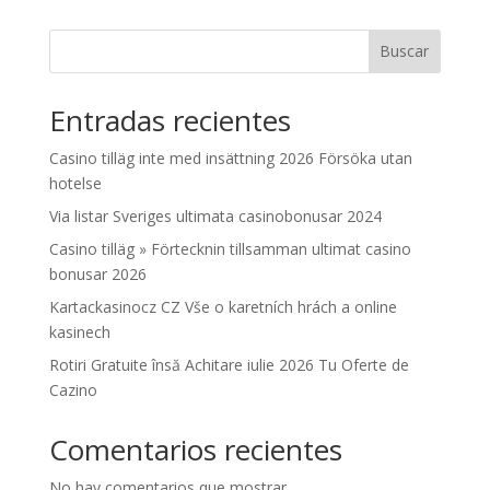
Buscar
Entradas recientes
Casino tilläg inte med insättning 2026 Försöka utan
hotelse
Via listar Sveriges ultimata casinobonusar 2024
Casino tilläg » Förtecknin tillsamman ultimat casino
bonusar 2026
Kartackasinocz CZ Vše o karetních hrách a online
kasinech
Rotiri Gratuite însă Achitare iulie 2026 Tu Oferte de
Cazino
Comentarios recientes
No hay comentarios que mostrar.