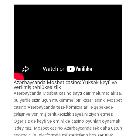
Azərbaycanda Mosbet casino: Yüksək keyfi və
verilmiş təhlükəsizlik
Azərbaycanda Mosbet casino saytı dair məlumat alırsa,
bu yerdə sizin üçün mükemməl bir ixtisar edirik. Mosbet
casino Azərbaycanda təzə komicxalar ilə şəbəkədə
çalışır və verilmiş təhlükəsizlik sayəsini ziyan etməz.
Əgər siz də keyfi və eminliklə casino oyunları oynamak
isdəyirsiz, Mosbet casino Azərbaycanda tək daha üstün
seçimdir. Bu platformda müştəricilərin beş zərürlük