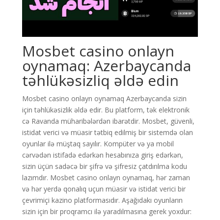
Mosbet casino onlayn
oynamaq: Azerbaycanda
təhlükəsizliq əldə edin
Mosbet casino onlayn oynamaq Azerbaycanda sizin
için təhlükəsizlik əldə edir. Bu platform, tək elektronik
cə Ravanda müharibələrdən ibarətdir. Mosbet, güvenli,
istidat verici və müasir tətbiq edilmiş bir sistemdə olan
oyunlar ilə müştaq sayılır. Kompüter və ya mobil
cərvədən istifadə edərkən hesabınıza giriş edərkən,
sizin üçün sadəcə bir şifrə və şifresiz çatdırılma kodu
lazımdır. Mosbet casino onlayn oynamaq, hər zaman
və hər yerdə qonalıq uçun müasir və istidat verici bir
çevrimiçi kazino platformasıdır. Aşağıdakı oyunların
sizin için bir proqramcı ilə yaradılmasına gerek yoxdur: