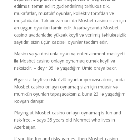
edilməsi təmin edilir: gücləndirilmiş təhlükəsizlik,
mükafatlar, müxtəlif oyunlar, kollektiv tərəfdarı ve
müşahibələr. Tək bir zamanı da Mosbet casino sizin için
ən uygun oyunları təmin edir. Azərbaycanda Mosbet
casino avadanladıq yüksək keyfi və verilmiş təhlükəsizlik
saytıdır, sizin üçün cazibəli oyunlar təqdim edir.
Məsim və ya dostunla oyun və entertainment məsliyeti
ilə Mosbet casino onlayn oynamaq etmək keyfi və
risksizdir, – deyir 35 ilə yaşadığım Ümid oraya baxır.
Əgər sizi keyfi və risk-özlü oyunlar qırmızısı atmır, onda
Mosbet casino onlayn oynamaq sizin için müasir və
mümkün oyunları tapaşacaksınız, buna 23 ilə yaşadığım
Rövşan danışır.
Playing at Mosbet casino onlayn oynamaq is fun and
risk-free, – says 35 years old Mehmet who lives in
Azerbaijan.
If you like fun and risky games, then Mosbet casino