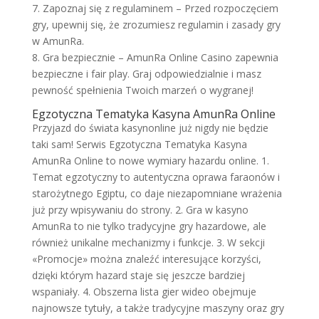
7. Zapoznaj się z regulaminem – Przed rozpoczęciem
gry, upewnij się, że zrozumiesz regulamin i zasady gry
w AmunRa.
8. Gra bezpiecznie – AmunRa Online Casino zapewnia
bezpieczne i fair play. Graj odpowiedzialnie i masz
pewność spełnienia Twoich marzeń o wygranej!
Egzotyczna Tematyka Kasyna AmunRa Online
Przyjazd do świata kasynonline już nigdy nie będzie
taki sam! Serwis Egzotyczna Tematyka Kasyna
AmunRa Online to nowe wymiary hazardu online. 1.
Temat egzotyczny to autentyczna oprawa faraonów i
starożytnego Egiptu, co daje niezapomniane wrażenia
już przy wpisywaniu do strony. 2. Gra w kasyno
AmunRa to nie tylko tradycyjne gry hazardowe, ale
również unikalne mechanizmy i funkcje. 3. W sekcji
«Promocje» można znaleźć interesujące korzyści,
dzięki którym hazard staje się jeszcze bardziej
wspaniały. 4. Obszerna lista gier wideo obejmuje
najnowsze tytuły, a także tradycyjne maszyny oraz gry