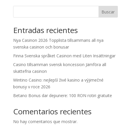
Buscar
Entradas recientes
Nya Casinon 2026 Topplista tillsammans all nya
svenska casinon och bonusar
Finna Svenska språket Casinon med Liten Insättningar
Casino tillsamman svensk koncession Jämföra all
skattefria casinon
Wintino Casino: nejlepší živé kasino a výjimečné
bonusy v roce 2026
Betano Bonus dar depunere: 100 RON rotiri gratuite
Comentarios recientes
No hay comentarios que mostrar.