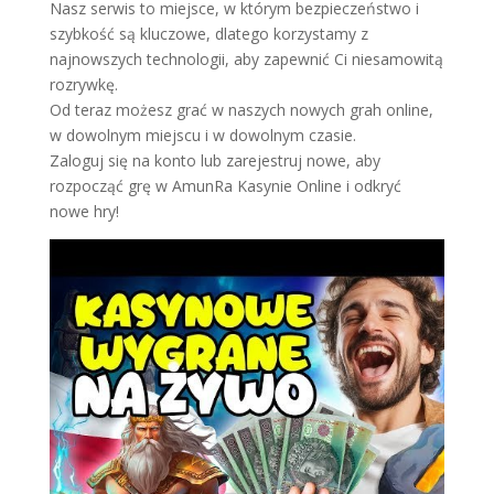
Nasz serwis to miejsce, w którym bezpieczeństwo i
szybkość są kluczowe, dlatego korzystamy z
najnowszych technologii, aby zapewnić Ci niesamowitą
rozrywkę.
Od teraz możesz grać w naszych nowych grah online,
w dowolnym miejscu i w dowolnym czasie.
Zaloguj się na konto lub zarejestruj nowe, aby
rozpocząć grę w AmunRa Kasynie Online i odkryć
nowe hry!