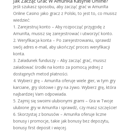
Jak Zacząć Grać W AmunRa Kasynie Online?
Jeśli szukasz sposobu, aby zacząć grać w AmunRa
Online Casino jako gracz z Polski, to jest to, co musisz
wiedzieć:
1. Zarejestruj konto – Aby rozpocząć przygodę z
AmunRa, musisz się zarejestrować i utworzyć konto.
2. Weryfikacja konta – Po zarejestrowaniu, sprawdź
swój adres e-mail, aby ukończyć proces weryfikacji
konta.
3. Załadunek funduszy – Aby zacząć grać, musisz
załadować środki na konto za pomocą jednej z
dostępnych metod płatności.
4. Wybierz grę – AmunRa oferuje wiele gier, w tym gry
karciane, gry slotowe i gry na żywo. Wybierz grę, która
najbardziej Vam odpowiada.
5. Zajmij się swoimi ulubionymi grami – Gra w Twoje
ulubione gry w AmunRa i sprawdź, czy masz szczęście!
6. Skorzystaj z bonusów – AmunRa oferuje liczne
bonusy i promocje, takie jak bonusy bez depozytu,
bonusy first deposit i więcej.