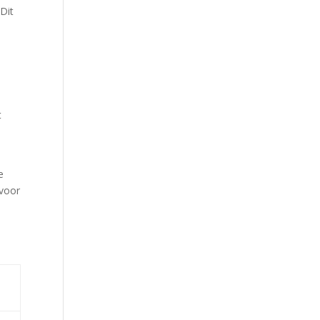
 Dit
t
e
rvoor