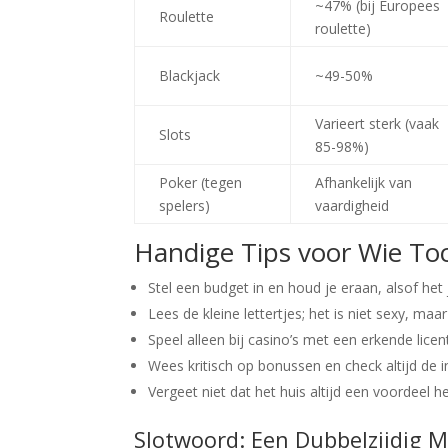
~47% (bij Europees
Roulette
roulette)
Blackjack
~49-50%
Varieert sterk (vaak
Slots
85-98%)
Poker (tegen
Afhankelijk van
spelers)
vaardigheid
Handige Tips voor Wie To
Stel een budget in en houd je eraan, alsof het 
Lees de kleine lettertjes; het is niet sexy, maa
Speel alleen bij casino’s met een erkende licent
Wees kritisch op bonussen en check altijd de
Vergeet niet dat het huis altijd een voordeel 
Slotwoord: Een Dubbelzijdig 