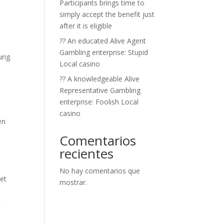
Participants brings time to
simply accept the benefit just
after it is eligible
?? An educated Alive Agent
Gambling enterprise: Stupid
rig.
Local casino
?? A knowledgeable Alive
l
Representative Gambling
enterprise: Foolish Local
casino
en
Comentarios
recientes
No hay comentarios que
het
mostrar.
t