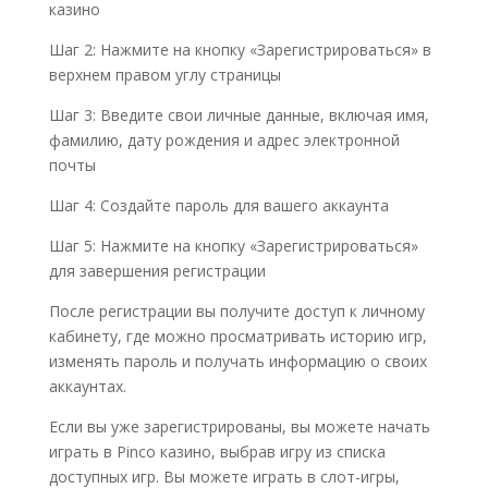
казино
Шаг 2: Нажмите на кнопку «Зарегистрироваться» в
верхнем правом углу страницы
Шаг 3: Введите свои личные данные, включая имя,
фамилию, дату рождения и адрес электронной
почты
Шаг 4: Создайте пароль для вашего аккаунта
Шаг 5: Нажмите на кнопку «Зарегистрироваться»
для завершения регистрации
После регистрации вы получите доступ к личному
кабинету, где можно просматривать историю игр,
изменять пароль и получать информацию о своих
аккаунтах.
Если вы уже зарегистрированы, вы можете начать
играть в Pinco казино, выбрав игру из списка
доступных игр. Вы можете играть в слот-игры,