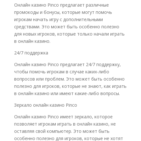
Онлайн казино Pinco предлагает различные
промокоды и бонусы, которые могут помочь
игрокам начать игру с дополнительными
средствами. Это может быть особенно полезно
для новых игроков, которые только начали играть
в онлайн казино.
24/7 поддержка
Онлайн казино Pinco предлагает 24/7 поддержку,
чтобы помочь игрокам в случае каких-либо
вопросов или проблем. Это может быть особенно
полезно для игроков, которые не знают, как играть
в онлайн казино или имеют какие-либо вопросы.
Зеркало онлайн казино Pinco
Онлайн казино Pinco имеет зеркало, которое
позволяет игрокам играть в онлайн казино, не
оставляя свой компьютер. Это может быть
особенно полезно для игроков, которые не хотят