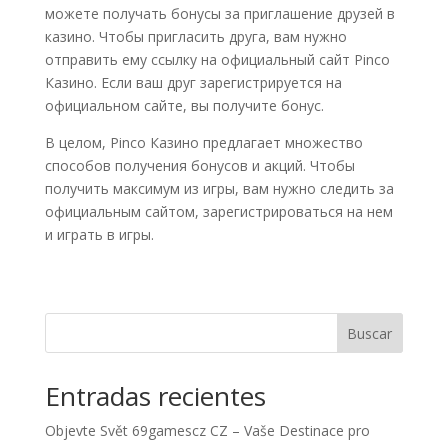
можете получать бонусы за приглашение друзей в
казино. Чтобы пригласить друга, вам нужно
отправить ему ссылку на официальный сайт Pinco
Казино. Если ваш друг зарегистрируется на
официальном сайте, вы получите бонус.
В целом, Pinco Казино предлагает множество
способов получения бонусов и акций. Чтобы
получить максимум из игры, вам нужно следить за
официальным сайтом, зарегистрироваться на нем
и играть в игры.
Buscar
Entradas recientes
Objevte Svět 69gamescz CZ – Vaše Destinace pro