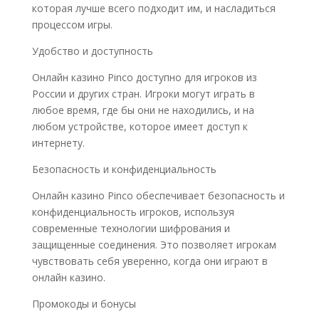
которая лучше всего подходит им, и насладиться
процессом игры.
Удобство и доступность
Онлайн казино Pinco доступно для игроков из
России и других стран. Игроки могут играть в
любое время, где бы они не находились, и на
любом устройстве, которое имеет доступ к
интернету.
Безопасность и конфиденциальность
Онлайн казино Pinco обеспечивает безопасность и
конфиденциальность игроков, используя
современные технологии шифрования и
защищенные соединения. Это позволяет игрокам
чувствовать себя уверенно, когда они играют в
онлайн казино.
Промокоды и бонусы