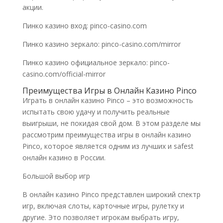
акции.
Пинко казино вход: pinco-casino.com
Пинко казино зеркало: pinco-casino.com/mirror
Пинко казино официальное зеркало: pinco-
casino.com/official-mirror
Преимущества Игры в Онлайн Казино Pinco
Играть в онлайн казино Pinco – это возможность
испытать свою удачу и получить реальные
выигрыши, не покидая свой дом. В этом разделе мы
рассмотрим преимущества игры в онлайн казино
Pinco, которое является одним из лучших и safest
онлайн казино в России.
Большой выбор игр
В онлайн казино Pinco представлен широкий спектр
игр, включая слоты, карточные игры, рулетку и
другие. Это позволяет игрокам выбрать игру,