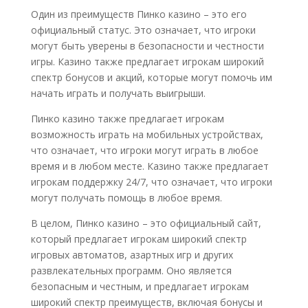
Один из преимуществ Пинко казино – это его
официальный статус. Это означает, что игроки
могут быть уверены в безопасности и честности
игры. Казино также предлагает игрокам широкий
спектр бонусов и акций, которые могут помочь им
начать играть и получать выигрыши.
Пинко казино также предлагает игрокам
возможность играть на мобильных устройствах,
что означает, что игроки могут играть в любое
время и в любом месте. Казино также предлагает
игрокам поддержку 24/7, что означает, что игроки
могут получать помощь в любое время.
В целом, Пинко казино – это официальный сайт,
который предлагает игрокам широкий спектр
игровых автоматов, азартных игр и других
развлекательных программ. Оно является
безопасным и честным, и предлагает игрокам
широкий спектр преимуществ, включая бонусы и