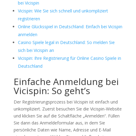
bei Vicispin
Vicispin: Wie Sie sich schnell und unkompliziert
registrieren
Online Glücksspiel in Deutschland: Einfach bei Vicispin
anmelden
Casino Spiele legal in Deutschland: So melden Sie
sich bei Vicispin an
Vicispin: Ihre Registrierung für Online Casino Spiele in
Deutschland
Einfache Anmeldung bei
Vicispin: So geht’s
Der Registrierungsprozess bei Vicispin ist einfach und
unkompliziert. Zuerst besuchen Sie die Vicispin-Website
und klicken Sie auf die Schaltfläche „Anmelden“. Füllen
Sie dann das Anmeldeformular aus, in dem Sie
persönliche Daten wie Name, Adresse und E-Mail