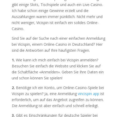
gibt einige Slots, Tischspiele und auch ein Live-Casino.
Ich habe schon einige Gewinne erzielt und die
Auszahlungen waren immer pünktlich. Nicht mehr und
nicht weniger, Vicispin ist einfach ein solides Online-
Casino.
Sind Sie auf der Suche nach einer einfachen Anmeldung
bei Vicispin, einem Online-Casino in Deutschland? Hier
sind die Antworten auf Ihre häufigsten Fragen.
1.
Wie kann ich mich einfach bei Vicispin anmelden?
Besuchen Sie einfach die Website und klicken Sie auf
die Schaltfläche «Anmelden». Geben Sie Ihre Daten ein
und schon können Sie spielen!
2.
Benötige ich ein Konto, um Online-Casino-Spiele bei
Vicispin zu spielen? Ja, eine Anmeldung
vincispin app
ist
erforderlich, um auf das Angebot zugreifen zu können.
Die Anmeldung ist aber einfach und schnell erledigt.
3.
Gibt es Einschränkungen für deutsche Spieler bei