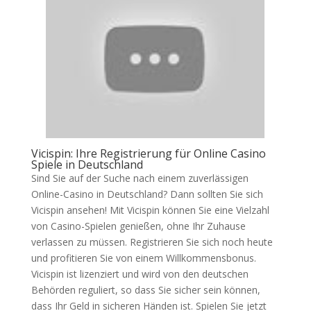
Vicispin: Ihre Registrierung für Online Casino
Spiele in Deutschland
Sind Sie auf der Suche nach einem zuverlässigen
Online-Casino in Deutschland? Dann sollten Sie sich
Vicispin ansehen! Mit Vicispin können Sie eine Vielzahl
von Casino-Spielen genießen, ohne Ihr Zuhause
verlassen zu müssen. Registrieren Sie sich noch heute
und profitieren Sie von einem Willkommensbonus.
Vicispin ist lizenziert und wird von den deutschen
Behörden reguliert, so dass Sie sicher sein können,
dass Ihr Geld in sicheren Händen ist. Spielen Sie jetzt