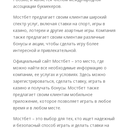
ассоциации букмекеров.
Мостбет предлагает своим клиентам широкий
спектр услуг, включая ставки на спорт, игры в
казино, лотереи и другие азартные игры. Компания
также предлагает своим клиентам различные
бонусы и акции, чтобы сделать игру более
интересной и привлекательной.
Официальный сайт Мостбет – это место, где
можно найти все необходимые информацию о
компании, ее услугах и условиях. Здесь можно
зарегистрироваться, сделать ставку, играть в
казино и получать бонусы. Мостбет также
предлагает своим клиентам мобильное
приложение, которое позволяет играть в любое
время и в любом месте.
Мостбет – это выбор для тех, кто ищет надежный
и безопасный способ играть и делать ставки на