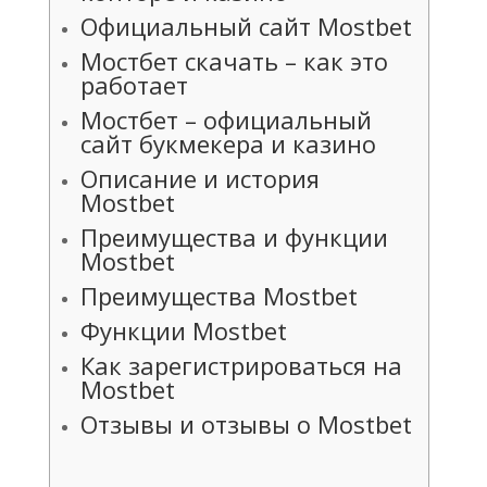
Официальный сайт Mostbet
Мостбет скачать – как это
работает
Мостбет – официальный
сайт букмекера и казино
Описание и история
Mostbet
Преимущества и функции
Mostbet
Преимущества Mostbet
Функции Mostbet
Как зарегистрироваться на
Mostbet
Отзывы и отзывы о Mostbet