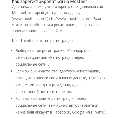
Как зарегистрироваться на Mostbet
Для начала, вам нужно открыть официальный сайт
Mostbet, который доступен по адресу
[www.mostbet.com](http://www.mostbet.com). Вам
может потребоваться регистрация, если вы не
зарегистрированы на сайте.
Шаг 1: выберите тип регистрации
Выберите тип регистрации: «Стандартная
регистрация» или «Регистрация через
социальные сети».
Если вы выбираете стандартную регистрацию,
вам нужно ввести свои личные данные, такие как
имя, фамилия, дата рождения, адрес
электронной почты и телефон.
Если вы выбираете регистрацию через
социальные сети, вам нужно авторизоваться
через ваш аккаунт в Facebook, Google или Twitter.