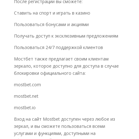
После регистрации вы сможете:
Ставить на спорт и играть в казино
Пользоваться бонусами и акциями
Получать доступ к эксклюзивным предложениям
Пользоваться 24/7 поддержкой клиентов
Мостбет также предлагает своим клиентам
зеркало, которое доступно для доступа в случае
блокировки официального сайта:
mostbet.com
mostbet.net
mostbet.io
Вход на сайт Mostbet доступен через любое из
зеркал, и вы сможете пользоваться всеми
услугами и функциями, доступными на