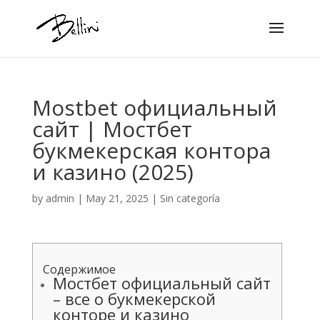
Mostbet официальный
сайт | Мостбет
букмекерская контора
и казино (2025)
by
admin
|
May 21, 2025
|
Sin categoría
Содержимое
Мостбет официальный сайт
– все о букмекерской
конторе и казино