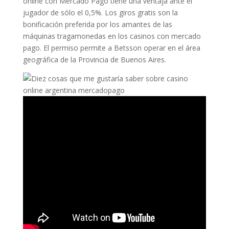
online con Mercado Pago tiene una ventaja ante el
jugador de sólo el 0,5%. Los giros gratis son la
bonificación preferida por los amantes de las
máquinas tragamonedas en los casinos con mercado
pago. El permiso permite a Betsson operar en el área
geográfica de la Provincia de Buenos Aires.