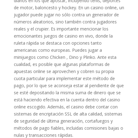
diarios en los que apostar, incluyendo tenis, deportes
de motor, baloncesto y hockey. En un casino online, un
jugador puede jugar no sólo contra un generador de
números aleatorios, sino también contra jugadores
reales y el crupier. Es importante mencionar los
emocionantes juegos de casino en vivo, donde la
ruleta rápida se destaca con opciones tanto
americanas como europeas. Puedes jugar a
minijuegos como Chicken , Dino y Plinko. Ante esta
cualidad, es posible que algunas plataformas de
apuestas online se aprovechen y cobren su propia
cuota particular para implementar este método de
pago, por lo que se aconseja estar al pendiente de que
se esté depositando la misma suma de dinero que se
está haciendo efectiva en la cuenta dentro del casino
online escogido. Además, el casino debe contar con
sistemas de encriptación SSL de alta calidad, sistemas
de seguridad de última generación, cortafuegos y
métodos de pago fiables, incluidas comisiones bajas o
nulas y transacciones rápidas.