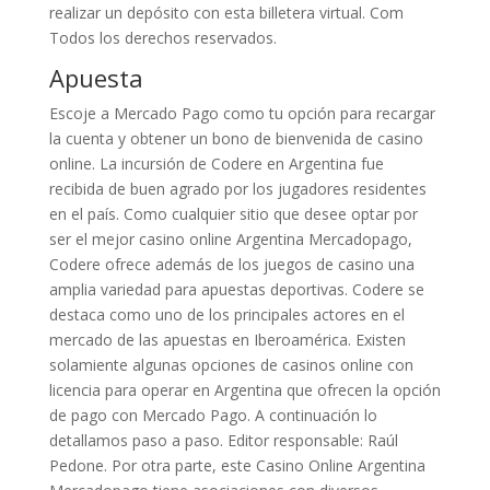
realizar un depósito con esta billetera virtual. Com
Todos los derechos reservados.
Apuesta
Escoje a Mercado Pago como tu opción para recargar
la cuenta y obtener un bono de bienvenida de casino
online. La incursión de Codere en Argentina fue
recibida de buen agrado por los jugadores residentes
en el país. Como cualquier sitio que desee optar por
ser el mejor casino online Argentina Mercadopago,
Codere ofrece además de los juegos de casino una
amplia variedad para apuestas deportivas. Codere se
destaca como uno de los principales actores en el
mercado de las apuestas en Iberoamérica. Existen
solamiente algunas opciones de casinos online con
licencia para operar en Argentina que ofrecen la opción
de pago con Mercado Pago. A continuación lo
detallamos paso a paso. Editor responsable: Raúl
Pedone. Por otra parte, este Casino Online Argentina