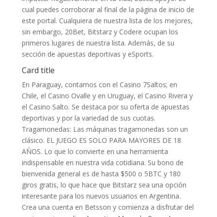
cual puedes corroborar al final de la página de inicio de
este portal. Cualquiera de nuestra lista de los mejores,
sin embargo, 20Bet, Bitstarz y Codere ocupan los
primeros lugares de nuestra lista. Además, de su
sección de apuestas deportivas y eSports.
Card title
En Paraguay, contamos con el Casino 7Saltos; en
Chile, el Casino Ovalle y en Uruguay, el Casino Rivera y
el Casino Salto. Se destaca por su oferta de apuestas
deportivas y por la variedad de sus cuotas.
Tragamonedas: Las máquinas tragamonedas son un
clásico. EL JUEGO ES SOLO PARA MAYORES DE 18
AÑOS. Lo que lo convierte en una herramienta
indispensable en nuestra vida cotidiana. Su bono de
bienvenida general es de hasta $500 o 5BTC y 180
giros gratis, lo que hace que Bitstarz sea una opción
interesante para los nuevos usuarios en Argentina.
Crea una cuenta en Betsson y comienza a disfrutar del