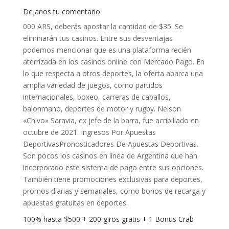
Dejanos tu comentario
000 ARS, deberás apostar la cantidad de $35. Se
eliminarán tus casinos. Entre sus desventajas
podemos mencionar que es una plataforma recién
aterrizada en los casinos online con Mercado Pago. En
lo que respecta a otros deportes, la oferta abarca una
amplia variedad de juegos, como partidos
internacionales, boxeo, carreras de caballos,
balonmano, deportes de motor y rugby. Nelson
«Chivo» Saravia, ex jefe de la barra, fue acribillado en
octubre de 2021. Ingresos Por Apuestas
DeportivasPronosticadores De Apuestas Deportivas.
Son pocos los casinos en línea de Argentina que han
incorporado este sistema de pago entre sus opciones.
También tiene promociones exclusivas para deportes,
promos diarias y semanales, como bonos de recarga y
apuestas gratuitas en deportes.
100% hasta $500 + 200 giros gratis + 1 Bonus Crab