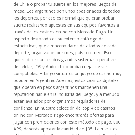
de Chile o probar tu suerte en los mejores juegos de
mesa. Los argentinos son unos apasionados de todos
los deportes, por eso es normal que quieran probar
suerte realizando apuestas en sus equipos favoritos a
través de los casinos online con Mercado Pago. Un
aspecto destacado es su extenso catálogo de
estadísticas, que almacena datos detallados de cada
deporte, organizados por mes, país o torneo. Eso
quiere decir que los dos grandes sistemas operativos
de celular, iOS y Android, no podían dejar de ser
compatibles. El bingo virtual es un juego de casino muy
popular en Argentina. Además, estos casinos digitales
que operan en pesos argentinos mantienen una
reputación fiable en la industria del juego, y a menudo
están avalados por organismos reguladores de
confianza. En nuestra selección del top 4 de casinos
online con Mercado Pago encontrarás ofertas para
jugar con promociones con este método de pago. 000
ARS, deberás apostar la cantidad de $35. La ruleta es