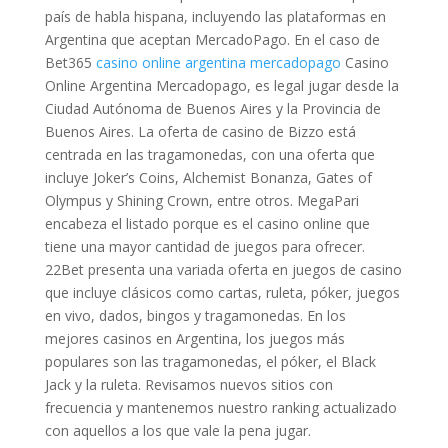
país de habla hispana, incluyendo las plataformas en
Argentina que aceptan MercadoPago. En el caso de
Bet365
casino online argentina mercadopago
Casino
Online Argentina Mercadopago, es legal jugar desde la
Ciudad Autónoma de Buenos Aires y la Provincia de
Buenos Aires. La oferta de casino de Bizzo está
centrada en las tragamonedas, con una oferta que
incluye Joker’s Coins, Alchemist Bonanza, Gates of
Olympus y Shining Crown, entre otros. MegaPari
encabeza el listado porque es el casino online que
tiene una mayor cantidad de juegos para ofrecer.
22Bet presenta una variada oferta en juegos de casino
que incluye clásicos como cartas, ruleta, póker, juegos
en vivo, dados, bingos y tragamonedas. En los
mejores casinos en Argentina, los juegos más
populares son las tragamonedas, el póker, el Black
Jack y la ruleta. Revisamos nuevos sitios con
frecuencia y mantenemos nuestro ranking actualizado
con aquellos a los que vale la pena jugar.