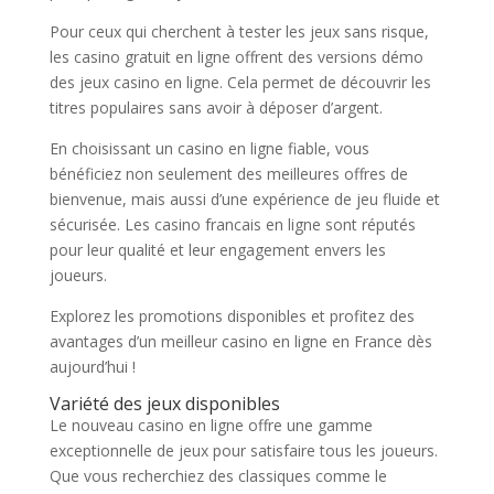
Pour ceux qui cherchent à tester les jeux sans risque,
les casino gratuit en ligne offrent des versions démo
des jeux casino en ligne. Cela permet de découvrir les
titres populaires sans avoir à déposer d’argent.
En choisissant un casino en ligne fiable, vous
bénéficiez non seulement des meilleures offres de
bienvenue, mais aussi d’une expérience de jeu fluide et
sécurisée. Les casino francais en ligne sont réputés
pour leur qualité et leur engagement envers les
joueurs.
Explorez les promotions disponibles et profitez des
avantages d’un meilleur casino en ligne en France dès
aujourd’hui !
Variété des jeux disponibles
Le nouveau casino en ligne offre une gamme
exceptionnelle de jeux pour satisfaire tous les joueurs.
Que vous recherchiez des classiques comme le