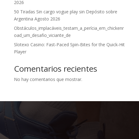
2026
50 Tiradas Sin cargo vogue play sin Depósito sobre
Argentina Agosto 2026
Obstáculos_implacáveis_testam_a_perícia_em_chickenr
oad_um_desafio_viciante_de
Slotexo Casino: Fast‑Paced Spin‑Bites for the Quick‑Hit
Player
Comentarios recientes
No hay comentarios que mostrar.