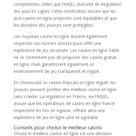
compétentes, telles que l’ARJEL (Autorité de Régulation
des Jeux En Ligne). Cette certification assure que les
jeux casino en ligne proposés sont équitables et que
les données des joueurs sont protégées.
Les nouveau casino en ligne doivent également
respecter ces normes strictes pour offrir une
expérience de jeu sécurisée. Les casino en ligne fiable
ne se contentent pas de proposer des casino gratuit
en ligne, mais garantissent également un
environnement de jeu transparent et régulé.
En choisissant un casino francais en ligne régulé, les
joueurs peuvent profiter des meilleur casino en ligne
sans crainte. La régulation en France, via l’ARJEL,
assure que les opérateurs de casino en ligne france
respectent les lois en vigueur, offrant ainsi une
expérience de jeu en ligne sûre et agréable.
Conseils pour choisir le meilleur casino
Choisir le meilleur casino en ligne est une décision