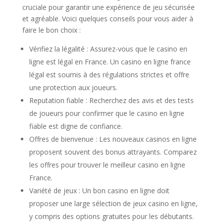
cruciale pour garantir une expérience de jeu sécurisée
et agréable. Voici quelques conseils pour vous aider à
faire le bon choix :
Vérifiez la légalité : Assurez-vous que le casino en
ligne est légal en France. Un casino en ligne france
légal est soumis à des régulations strictes et offre
une protection aux joueurs.
Reputation fiable : Recherchez des avis et des tests
de joueurs pour confirmer que le casino en ligne
fiable est digne de confiance.
Offres de bienvenue : Les nouveaux casinos en ligne
proposent souvent des bonus attrayants. Comparez
les offres pour trouver le meilleur casino en ligne
France.
Variété de jeux : Un bon casino en ligne doit
proposer une large sélection de jeux casino en ligne,
y compris des options gratuites pour les débutants.