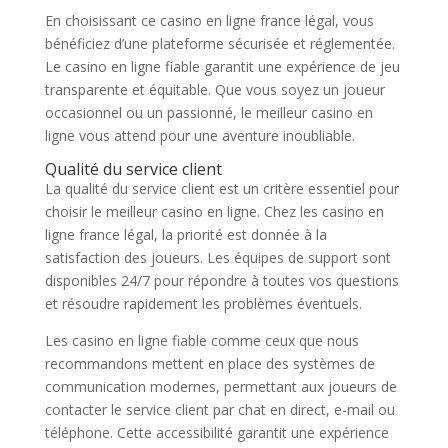
En choisissant ce casino en ligne france légal, vous
bénéficiez d’une plateforme sécurisée et réglementée.
Le casino en ligne fiable garantit une expérience de jeu
transparente et équitable. Que vous soyez un joueur
occasionnel ou un passionné, le meilleur casino en
ligne vous attend pour une aventure inoubliable.
Qualité du service client
La qualité du service client est un critère essentiel pour
choisir le meilleur casino en ligne. Chez les casino en
ligne france légal, la priorité est donnée à la
satisfaction des joueurs. Les équipes de support sont
disponibles 24/7 pour répondre à toutes vos questions
et résoudre rapidement les problèmes éventuels.
Les casino en ligne fiable comme ceux que nous
recommandons mettent en place des systèmes de
communication modernes, permettant aux joueurs de
contacter le service client par chat en direct, e-mail ou
téléphone. Cette accessibilité garantit une expérience