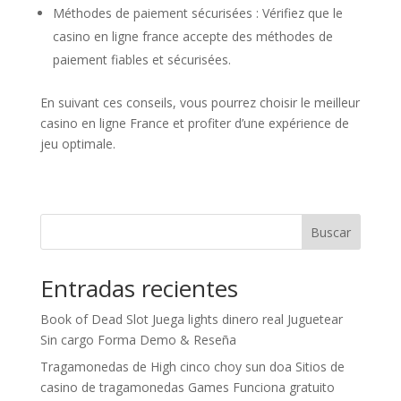
Méthodes de paiement sécurisées : Vérifiez que le
casino en ligne france accepte des méthodes de
paiement fiables et sécurisées.
En suivant ces conseils, vous pourrez choisir le meilleur
casino en ligne France et profiter d’une expérience de
jeu optimale.
Buscar
Entradas recientes
Book of Dead Slot Juega lights dinero real Juguetear
Sin cargo Forma Demo & Reseña
Tragamonedas de High cinco choy sun doa Sitios de
casino de tragamonedas Games Funciona gratuito