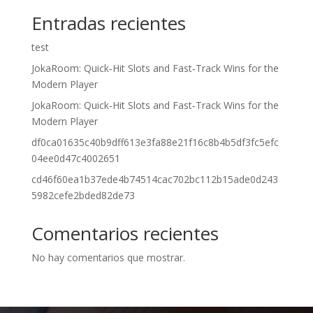
Entradas recientes
test
JokaRoom: Quick‑Hit Slots and Fast‑Track Wins for the
Modern Player
JokaRoom: Quick‑Hit Slots and Fast‑Track Wins for the
Modern Player
df0ca01635c40b9dff613e3fa88e21f16c8b4b5df3fc5efc
04ee0d47c4002651
cd46f60ea1b37ede4b74514cac702bc112b15ade0d243
5982cefe2bded82de73
Comentarios recientes
No hay comentarios que mostrar.