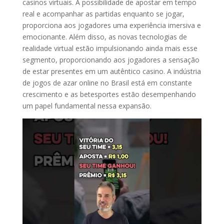
casinos virtuais. A possibilidade de apostar em tempo
real e acompanhar as partidas enquanto se jogar,
proporciona aos jogadores uma experiência imersiva e
emocionante. Além disso, as novas tecnologias de
realidade virtual estão impulsionando ainda mais esse
segmento, proporcionando aos jogadores a sensação
de estar presentes em um autêntico casino. A indústria
de jogos de azar online no Brasil está em constante
crescimento e as betesportes estão desempenhando
um papel fundamental nessa expansão.