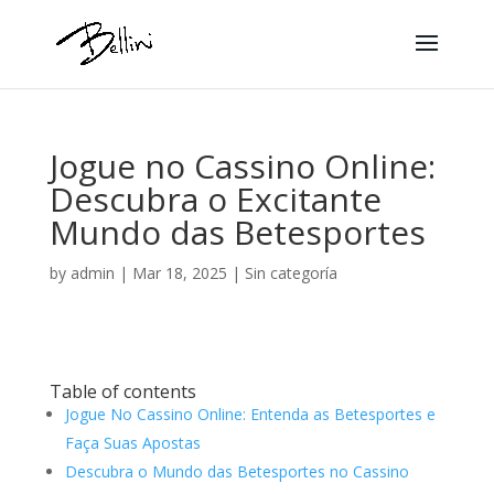
Jogue no Cassino Online:
Descubra o Excitante
Mundo das Betesportes
by
admin
|
Mar 18, 2025
|
Sin categoría
Table of contents
Jogue No Cassino Online: Entenda as Betesportes e
Faça Suas Apostas
Descubra o Mundo das Betesportes no Cassino