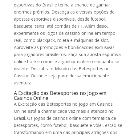
esportivas do Brasil e tenha a chance de ganhar
enormes prêmios. Descoça as diversas opções de
apostas esportivas disponíveis, desde futebol,
basquete, tenis, até corridas de F1. Além disso,
experimente os jogos de cassino online em tempo
real, como blackjack, roleta e máquinas de slot.
Aproveite as promoções e bonificações exclusivas
para jogadores brasileiros. Faça sua aposta esportiva
online hoje e comece a ganhar dinheiro enquanto se
divierte. Descubra o Mundo das Betesportes no
Cassino Online e seja parte dessa emocionante
aventura.
A Excitação das Betesportes no Jogo em
Casinos Online
A Excitação das Betesportes no Jogo em Casinos
Online está a chamar cada vez mais a atenção no
Brasil. Os jogos de casinos online com temática de
betesportes, como futebol, basquete e vôlei, estão se
transformando em uma das principais atrações dos