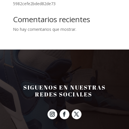
5982cefe2bded82de73
Comentarios recientes
No hay comentarios que mostrar.
SIGUENOS EN NUESTRAS
REDES SOCIALES