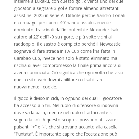
Insieme a Lukaku, con questo gol, diventa uno dei due
giocatori a segnare 3 gol e fornire almeno altrettanti
assist nel 2025 in Serie A. Difficile perché Sandro Tonali
e compagni per i primi 40’ hanno assolutamente
dominato, trascinati dall’incontenibile Alexander Isak,
autore al 22’ dell’1-0 su rigore, e più volte vicini al
raddoppio. Il disastro è completo perché il Newcastle
sognava di fare strada in FA Cup come l’ha fatta in
Carabao Cup, invece non solo è stato eliminato ma
rischia di aver compromesso la finale prima ancora di
averla cominciata. Ciò significa che ogni volta che visiti
questo sito web dovrai abilitare o disabilitare
nuovamente i cookie.
Il gioco è diviso in cicli, in ognuno dei quali il giocatore
ha accesso a 5 tiri. Nel ruolo di difensore si indovina
dove va la palla, mentre nel ruolo di attaccante si
segna da soli. A questo scopo si possono utilizzare i
pulsanti “+” e “-”, che si trovano accanto alla casella
“Puntata”. È importante capire che l’eccitazione può