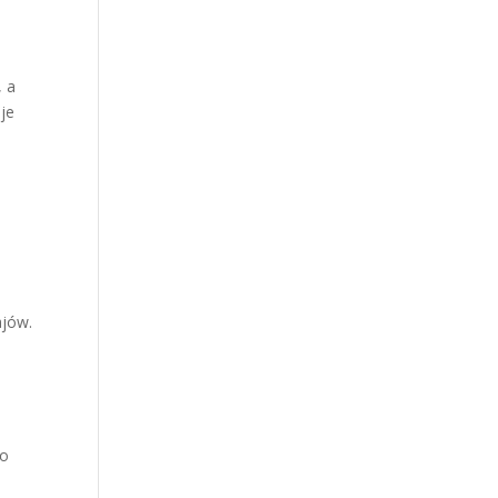
, a
uje
ajów.
go