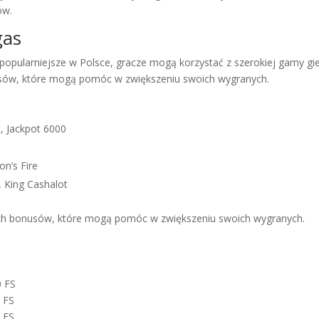
ów.
gas
 popularniejsze w Polsce, gracze mogą korzystać z szerokiej gamy gi
usów, które mogą pomóc w zwiększeniu swoich wygranych.
t, Jackpot 6000
on’s Fire
, King Cashalot
ych bonusów, które mogą pomóc w zwiększeniu swoich wygranych.
0 FS
 FS
 FS