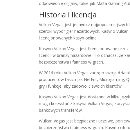
odpowiednie organy, takie jak Malta Gaming Auth
Historia i licencja
Vulkan Vegas jest jednym z najpopularniejszych
szeroki wybór gier hazardowych. Kasyno Vulkan 
licencjonowanych kasyn online.
Kasyno Vulkan Vegas jest licencjonowane przez 
licencji w branży hazardowej. To oznacza, że 
bezpieczeństwa i fairness w grach.
W 2016 roku Vulkan Vegas zaczęło swoją działa
producentów takich jak NetEnt, Microgaming, Qui
gry i funkcje, aby zadowolić swoich klientów.
Kasyno Vulkan Vegas jest dostępne w kilku język
mogą korzystać z kasyna Vulkan Vegas, korzysta
bankowych transferów.
Wulkan Vegas jest bezpieczne i uczciwe, ponie
bezpieczeństwa i fairness w grach. Kasyno ofer