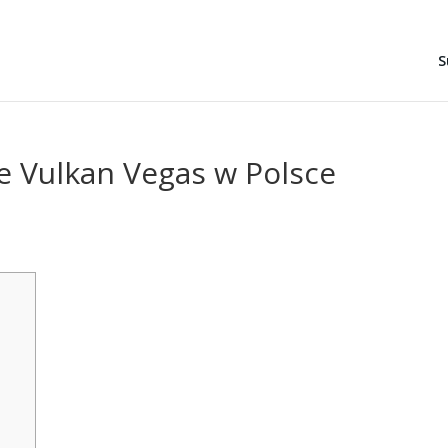
S
e Vulkan Vegas w Polsce