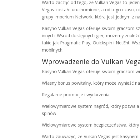
Warto zacząć od tego, że Vulkan Vegas to jeden
Vegas zostało uruchomione, a od tego czasu, ni
grupy Imperium Network, która jest jednym z na
Kasyno Vulkan Vegas oferuje swoim graczom szero
innych. Wśród dostępnych gier, możemy znaleźć t
takie jak Pragmatic Play, Quickspin i NetEnt. W
mobilnych.
Wprowadzenie do Vulkan Vega
Kasyno Vulkan Vegas oferuje swoim graczom wi
Własny bonus powitalny, który może wynieść n
Regularne promocje i wydarzenia
Wielowymiarowe system nagród, który pozwala n
spinów
Wielowymiarowe system bezpieczeństwa, który 
Warto zauważyć, że Vulkan Vegas jest kasynem 