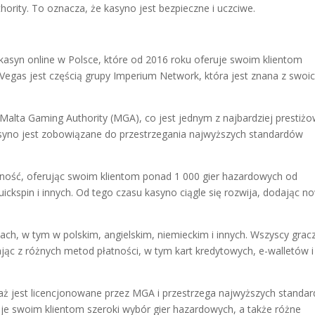
ority. To oznacza, że kasyno jest bezpieczne i uczciwe.
 kasyn online w Polsce, które od 2016 roku oferuje swoim klientom
Vegas jest częścią grupy Imperium Network, która jest znana z swoi
Malta Gaming Authority (MGA), co jest jednym z najbardziej prestiż
kasyno jest zobowiązane do przestrzegania najwyższych standardów
lność, oferując swoim klientom ponad 1 000 gier hazardowych od
ckspin i innych. Od tego czasu kasyno ciągle się rozwija, dodając n
ach, w tym w polskim, angielskim, niemieckim i innych. Wszyscy grac
jąc z różnych metod płatności, w tym kart kredytowych, e-walletów i
waż jest licencjonowane przez MGA i przestrzega najwyższych standa
uje swoim klientom szeroki wybór gier hazardowych, a także różne