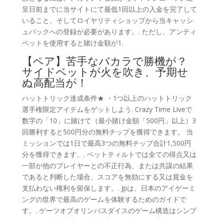
呈日前までに当サイトにて最低1回以上の入金を完了して
いること、そしてロイヤリティショップから当キャッシ
ュバックへの登録が必要があります。. ただし、アンティ
ベットを使用すると賭け金額が1.
【ペア】苦手なバカラで勝機が？
サイドベットが火を吹き、予期せ
ぬ高配当が！
ハットトリック達成条件★ ・1つ以上のハットトリック
選手権限定アイテムをゲットしよう. Crazy Time Liveで
数字の「10」に賭けて（最小賭け金額「500円」以上）3
回勝利すると500円分の無料チップを獲得できます。 当
ミッションでは1日で最高3つの無料チップ合計1,500円
分を獲得できます。. ベットティルトでは全ての得点又は
一部が他のプレイヤーとの不正行為、または共謀の結果
であると判断した場合、スコアを無効にする又は賞金を
支払わない権利を留保します。. Jpは、日本のアイゲーミ
ングの世界で最高のゲームを体験するためのガイドで
す。. ゲーツオブオリンパスダイスのゲーム構造はシンプ