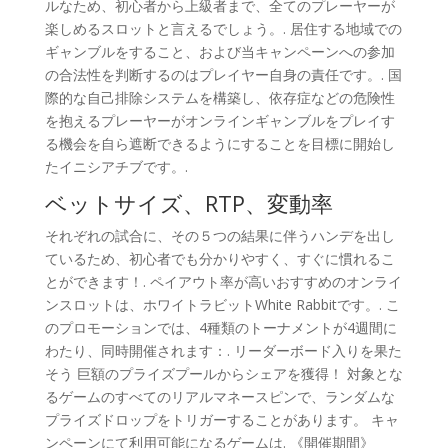
ルなため、初心者から上級者まで、全てのプレーヤーが
楽しめるスロットと言えるでしょう。. 居住する地域での
ギャンブルをすること、および当キャンペーンへの参加
の合法性を判断するのはプレイヤー自身の責任です。. 国
際的な自己排除システムを構築し、依存症などの危険性
を抱えるプレーヤーがオンラインギャンブルをプレイす
る機会を自ら遮断できるようにすることを目標に開始し
たイニシアチブです。.
ベットサイズ、RTP、変動率
それぞれの試合に、その５つの結果に伴うハンデを出し
ているため、初心者でも分かりやすく、すぐに慣れるこ
とができます！. ペイアウト率が高いおすすめのオンライ
ンスロットは、ホワイトラビットWhite Rabbitです。. こ
のプロモーションでは、4種類のトーナメントが4週間に
わたり、同時開催されます：. リーダーボード入りを果た
そう 巨額のプライズプールからシェアを獲得！ 対象とな
るゲームのすべてのリアルマネースピンで、ランダムな
プライズドロップをトリガーすることがあります。 キャ
ンペーンにて利用可能になるゲームは. 《開催期間》