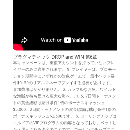
プラグマティック DROP and WIN 第6章
本キャンペーンは、重複アカウントを持っていないプレ
イヤーのみに適用されます。 9. プレイヤーは、プロモー
ション期間中にいずれかの対象ゲームで、最小ベット要
件$0, 50のリアルマネーでプレイする必要があります。
参加費用はかかりません。 2. カラフルなお魚、ワイルド
な海賊が待ち受ける広大な海へ、. 1, 5, 7日間トーナメン
トの賞金総額は賭け条件1倍のボーナスキャッシュ
$5,000、2日間トーナメントの賞金総額は賭け条件1倍の
ボーナスキャッシュ$2,500です。 6. ローリングチップは
エルドアのVIPプログラムの内容となっており、ベットし
たら還元される現金のことです。ローリングチップにつ