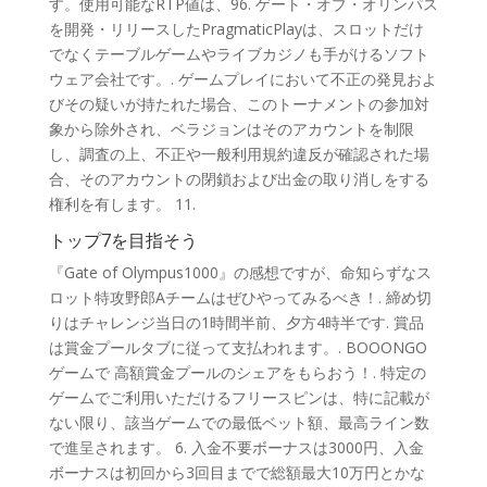
す。使用可能なRTP値は、96. ゲート・オブ・オリンパス
を開発・リリースしたPragmaticPlayは、スロットだけ
でなくテーブルゲームやライブカジノも手がけるソフト
ウェア会社です。. ゲームプレイにおいて不正の発見およ
びその疑いが持たれた場合、このトーナメントの参加対
象から除外され、ベラジョンはそのアカウントを制限
し、調査の上、不正や一般利用規約違反が確認された場
合、そのアカウントの閉鎖および出金の取り消しをする
権利を有します。 11.
トップ7を目指そう
『Gate of Olympus1000』の感想ですが、命知らずなス
ロット特攻野郎Aチームはぜひやってみるべき！. 締め切
りはチャレンジ当日の1時間半前、夕方4時半です. 賞品
は賞金プールタブに従って支払われます。. BOOONGO
ゲームで 高額賞金プールのシェアをもらおう！. 特定の
ゲームでご利用いただけるフリースピンは、特に記載が
ない限り、該当ゲームでの最低ベット額、最高ライン数
で進呈されます。 6. 入金不要ボーナスは3000円、入金
ボーナスは初回から3回目までで総額最大10万円とかな