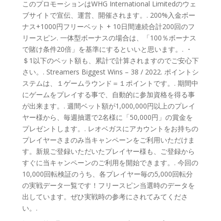
このプロモーションはWHG International Limitedのウェ
ブサイトで宣伝、運営、開催されます。. 200%入金ボー
ナス+1000円フリーベット + 10日間連続合計200回のフ
リースピン. 一体型ボーナスの場合は、「100％ボーナス
で賭け条件20倍」を基準にするといいと思います。. ・
＄1以下のベット額も、累計で計算されますのでご安心下
さい。. Streamers Biggest Wins – 38 / 2022. ポイントシ
ステムは、１ゲームラウンド＝１ポイントです。. 期間中
にゲームをプレイする事で、自動的に参加資格を得る事
が出来ます。. 週間ベット額が1,000,000円以上のプレイ
ヤー様から、毎週抽選で2名様に「50,000円」の賞金を
プレゼントします。. レオベガスにアカウントをお持ちの
プレイヤーさまのみ当キャンペーンをご利用いただけま
す。新規ご登録いただいたプレイヤー様も、ご登録から
すぐに当キャンペーンのご利用を開始できます。. 今回の
10,000回転検証のうち、各プレイヤー毎の5,000回転分
の実戦データ一覧です！フリースピン当選時のデータを
出しています。ぜひ実戦時の参考にされてみてくださ
い。.