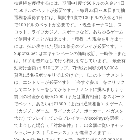
抽選権を獲得するには、期間中1度で50ドルの入金と1日
で50ドルのベットが必要です。 • 毎月22日～30日まで抽
選権を獲得するには、期間中1度で100ドルの入金と1日
で100ドルのベットが必要です。 • 現金ボーナスは、ス
ロット、ライブカジノ、スポーツなど、あらゆるゲーム
で使用することが出来ます。 • 獲得した現金を引き出す
には、払い戻された額の１倍分のプレイが必要です。 •
Supotsubet は本キャンペーンの随時改訂、一時停止また
は、終了を告知なしで行う権利を有しています。. 最低有
効賭け金額 は $10にアップ。7日戦と同額の$5,000を、
贅沢に5名様ポッキリで山分けです. 《このトーナメント
は、エントリーが必要です》 「今すぐ参加」をクリック
してエントリーをしてからトーナメントに挑みましょう.
前回の出金から最低€500（または通貨相当）をスポーツ
でベット、あるいは€1500（または通貨相当）をゲーム
（カジノ、ゲーム、ライブカジノ、ポーカー、ベガスを
含む）でプレイしているプレイヤーがecoPayzを選択し
て出金した場合（「対象条件」）、出金額に従いキャッ
シュボーナス（「ボーナス」）が進呈されます：.
Yggdrasil社Fish Tank Talesで、海中に潜む100,000ドル