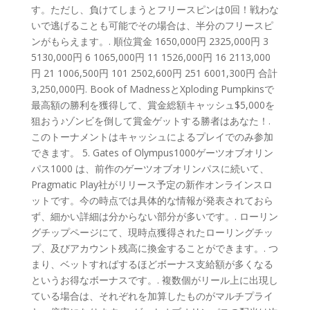
す。ただし、負けてしまうとフリースピンは0回！戦わな
いで逃げることも可能でその場合は、半分のフリースピ
ンがもらえます。. 順位賞金 1650,000円 2325,000円 3
5130,000円 6 1065,000円 11 1526,000円 16 2113,000
円 21 1006,500円 101 2502,600円 251 6001,300円 合計
3,250,000円. Book of MadnessとXploding Pumpkinsで
最高額の勝利を獲得して、賞金総額キャッシュ$5,000を
狙おう♪ゾンビを倒して賞金ゲットする勝者はあなた！.
このトーナメントはキャッシュによるプレイでのみ参加
できます。 5. Gates of Olympus1000ゲーツオブオリン
パス1000 は、前作のゲーツオブオリンパスに続いて、
Pragmatic Play社がリリース予定の新作オンラインスロ
ットです。今の時点では具体的な情報が発表されておら
ず、細かい詳細は分からない部分が多いです。. ローリン
グチップページにて、現時点獲得されたローリングチッ
プ、及びアカウント残高に換金することができます。. つ
まり、ベットすればするほどボーナス支給額が多くなる
というお得なボーナスです。. 複数個がリール上に出現し
ている場合は、それぞれを加算したものがマルチプライ