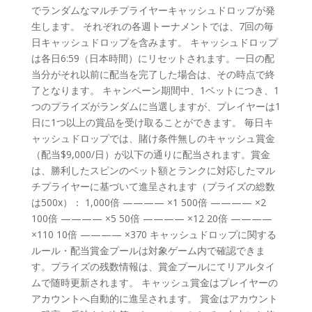
でランダムなマルチプライヤーキャッシュドロップが発
生します。 それぞれの各週トーナメントでは、7回の毎
日キャッシュドロップを含みます。 キャッシュドロップ
は各日6:59（日本時間）にリセットされます。一日の配
当分がそれ以前に配当を完了した場合は、その時点で終
了となります。 キャンペーン期間中、1ベットにつき、1
つのプライズがランダムに当選しますが、プレイヤーは1
日に1つ以上の賞品を受け取ることができます。 毎日キ
ャッシュドロップでは、賭け条件無しのキャッシュ賞金
（配当$9,000/日）が以下の通りに配当されます。賞金
は、勝利したスピンのベット額とランクに対応したマル
チプライヤーに基づいて進呈されます（プライズの総数
は500x）： 1,000倍 ———— ×1 500倍 ———— ×2
100倍 ———— ×5 50倍 ———— ×12 20倍 ————
×110 10倍 ———— ×370 キャッシュドロップに関する
ルール・配当賞金プールは対象ゲーム内で確認できま
す。プライズの残数情報は、賞金プールにてリアルタイ
ムで随時更新されます。 キャッシュ賞金はプレイヤーの
アカウントへ自動的に進呈されます。 賞金はアカウント