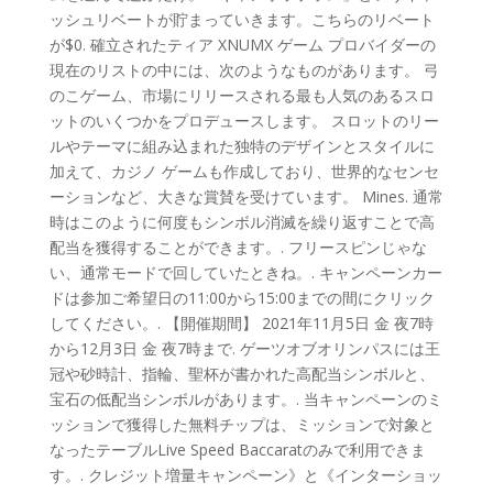
ッシュリベートが貯まっていきます。こちらのリベート
が$0. 確立されたティア XNUMX ゲーム プロバイダーの
現在のリストの中には、次のようなものがあります。 弓
のこゲーム、市場にリリースされる最も人気のあるスロ
ットのいくつかをプロデュースします。 スロットのリー
ルやテーマに組み込まれた独特のデザインとスタイルに
加えて、カジノ ゲームも作成しており、世界的なセンセ
ーションなど、大きな賞賛を受けています。 Mines. 通常
時はこのように何度もシンボル消滅を繰り返すことで高
配当を獲得することができます。. フリースピンじゃな
い、通常モードで回していたときね。. キャンペーンカー
ドは参加ご希望日の11:00から15:00までの間にクリック
してください。. 【開催期間】 2021年11月5日 金 夜7時
から12月3日 金 夜7時まで. ゲーツオブオリンパスには王
冠や砂時計、指輪、聖杯が書かれた高配当シンボルと、
宝石の低配当シンボルがあります。. 当キャンペーンのミ
ッションで獲得した無料チップは、ミッションで対象と
なったテーブルLive Speed Baccaratのみで利用できま
す。. クレジット増量キャンペーン》と《インターショッ