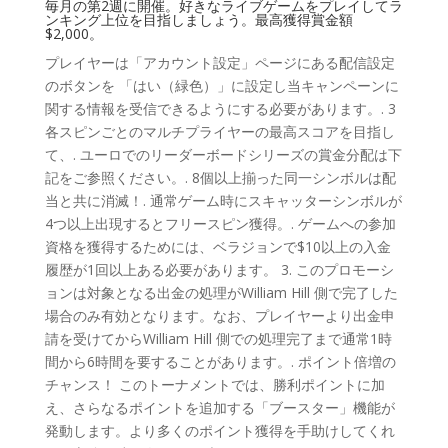
毎月の第2週に開催。好きなライブゲームをプレイしてラ
ンキング上位を目指しましょう。最高獲得賞金額
$2,000。
プレイヤーは「アカウント設定」ページにある配信設定
のボタンを 「はい（緑色）」に設定し当キャンペーンに
関する情報を受信できるようにする必要があります。. 3
各スピンごとのマルチプライヤーの最高スコアを目指し
て、. ユーロでのリーダーボードシリーズの賞金分配は下
記をご参照ください。. 8個以上揃った同一シンボルは配
当と共に消滅！. 通常ゲーム時にスキャッターシンボルが
4つ以上出現するとフリースピン獲得。. ゲームへの参加
資格を獲得するためには、ベラジョンで$10以上の入金
履歴が1回以上ある必要があります。 3. このプロモーシ
ョンは対象となる出金の処理がWilliam Hill 側で完了した
場合のみ有効となります。なお、プレイヤーより出金申
請を受けてからWilliam Hill 側での処理完了まで通常1時
間から6時間を要することがあります。. ポイント倍増の
チャンス！ このトーナメントでは、勝利ポイントに加
え、さらなるポイントを追加する「ブースター」機能が
発動します。より多くのポイント獲得を手助けしてくれ