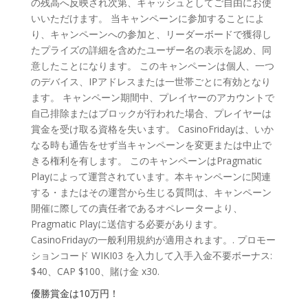
の残高へ反映され次第、キャッシュとしてご自由にお使
いいただけます。 当キャンペーンに参加することによ
り、キャンペーンへの参加と、リーダーボードで獲得し
たプライズの詳細を含めたユーザー名の表示を認め、同
意したことになります。 このキャンペーンは個人、一つ
のデバイス、IPアドレスまたは一世帯ごとに有効となり
ます。 キャンペーン期間中、プレイヤーのアカウントで
自己排除またはブロックが行われた場合、プレイヤーは
賞金を受け取る資格を失います。 CasinoFridayは、いか
なる時も通告をせず当キャンペーンを変更または中止で
きる権利を有します。 このキャンペーンはPragmatic
Playによって運営されています。本キャンペーンに関連
する・またはその運営から生じる質問は、キャンペーン
開催に際しての責任者であるオペレーターより、
Pragmatic Playに送信する必要があります。
CasinoFridayの一般利用規約が適用されます。. プロモー
ションコード WIKI03 を入力して入手入金不要ボーナス:
$40、CAP $100、賭け金 x30.
優勝賞金は10万円！