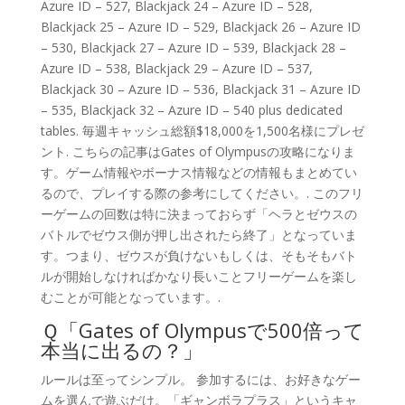
Azure ID – 527, Blackjack 24 – Azure ID – 528,
Blackjack 25 – Azure ID – 529, Blackjack 26 – Azure ID
– 530, Blackjack 27 – Azure ID – 539, Blackjack 28 –
Azure ID – 538, Blackjack 29 – Azure ID – 537,
Blackjack 30 – Azure ID – 536, Blackjack 31 – Azure ID
– 535, Blackjack 32 – Azure ID – 540 plus dedicated
tables. 毎週キャッシュ総額$18,000を1,500名様にプレゼ
ント. こちらの記事はGates of Olympusの攻略になりま
す。ゲーム情報やボーナス情報などの情報もまとめてい
るので、プレイする際の参考にしてください。. このフリ
ーゲームの回数は特に決まっておらず「ヘラとゼウスの
バトルでゼウス側が押し出されたら終了」となっていま
す。つまり、ゼウスが負けないもしくは、そもそもバト
ルが開始しなければかなり長いことフリーゲームを楽し
むことが可能となっています。.
Ｑ「Gates of Olympusで500倍って
本当に出るの？」
ルールは至ってシンプル。 参加するには、お好きなゲー
ムを選んで遊ぶだけ。「ギャンボラプラス」というキャ