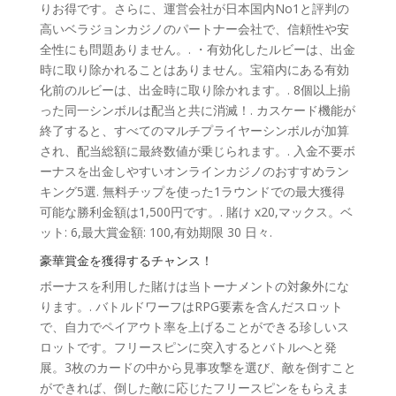
りお得です。さらに、運営会社が日本国内No1と評判の
高いベラジョンカジノのパートナー会社で、信頼性や安
全性にも問題ありません。. ・有効化したルビーは、出金
時に取り除かれることはありません。宝箱内にある有効
化前のルビーは、出金時に取り除かれます。. 8個以上揃
った同一シンボルは配当と共に消滅！. カスケード機能が
終了すると、すべてのマルチプライヤーシンボルが加算
され、配当総額に最終数値が乗じられます。. 入金不要ボ
ーナスを出金しやすいオンラインカジノのおすすめラン
キング5選. 無料チップを使った1ラウンドでの最大獲得
可能な勝利金額は1,500円です。. 賭け x20,マックス。ベ
ット: 6,最大賞金額: 100,有効期限 30 日々.
豪華賞金を獲得するチャンス！
ボーナスを利用した賭けは当トーナメントの対象外にな
ります。. バトルドワーフはRPG要素を含んだスロット
で、自力でペイアウト率を上げることができる珍しいス
ロットです。フリースピンに突入するとバトルへと発
展。3枚のカードの中から見事攻撃を選び、敵を倒すこと
ができれば、倒した敵に応じたフリースピンをもらえま